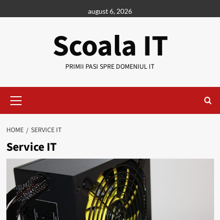
Skip
august 6, 2026
to
content
Scoala IT
PRIMII PASI SPRE DOMENIUL IT
Primary
Menu
HOME
SERVICE IT
Service IT