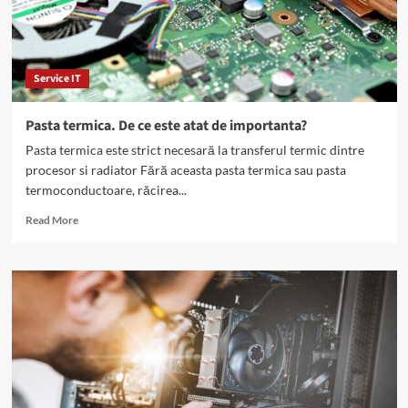
Service IT
Pasta termica. De ce este atat de importanta?
Pasta termica este strict necesară la transferul termic dintre
procesor si radiator Fără aceasta pasta termica sau pasta
termoconductoare, răcirea...
Read
Read More
more
about
Pasta
termica.
De
ce
este
atat
de
importanta?