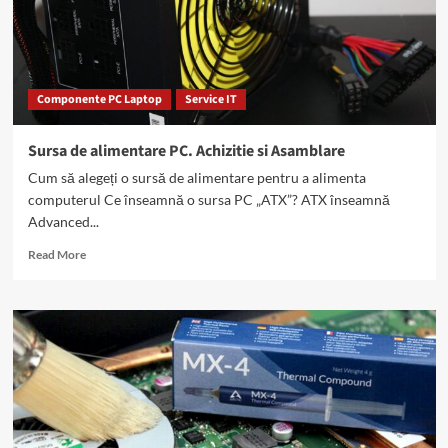
Componente PC Laptop
Service IT
Sursa de alimentare PC. Achizitie si Asamblare
Cum să alegeți o sursă de alimentare pentru a alimenta
computerul Ce înseamnă o sursa PC „ATX”? ATX înseamnă
Advanced...
Read
Read More
more
about
Sursa
de
alimentare
PC.
Achizitie
si
Asamblare