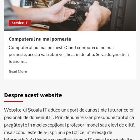
Service IT
Computerul nu mai porneste
Computerul nu mai porneste Cand computerul nu mai
porneste, acesta va trebui verificat in detaliu. Se va diagnostica
luand in...
Read
Read More
more
about
Computerul
Despre acest website
nu
mai
porneste
Website-ul Școala IT aduce un aport de cunoștințe tuturor celor
pasionați de domeniul IT. Prin denumire s-ar presupune faptul că
pregătește în mod excepțional profesori model sau elevi de elită,
însă scopul este de a-i sprijinii pe toți cei interesați de
informatică. Articolele cu conținut tehnic IT postate pe website-